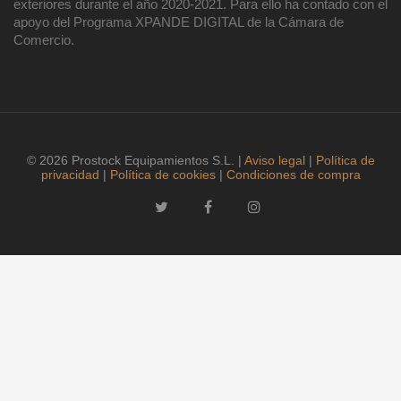
exteriores durante el año 2020-2021. Para ello ha contado con el
apoyo del Programa XPANDE DIGITAL de la Cámara de
Comercio.
© 2026 Prostock Equipamientos S.L. |
Aviso legal
|
Política de
privacidad
|
Política de cookies
|
Condiciones de compra