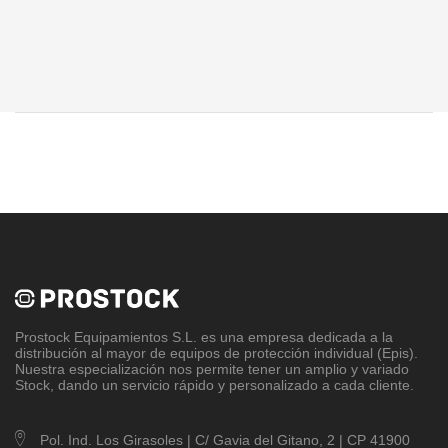
Prostock Equipamientos S.L
. es una empresa dedicada a la
distribución al mayor de equipos de protección individual (Epis).
Nuestra especialización nos permite tener un amplio y variado
Stock, dando un servicio rápido y personalizado a cada cliente.
Pol. Ind. Los Girasoles | C/ Gavia del Gitano, 2 | CP 41900